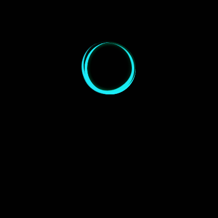
PHD
Guiding mi
ASI120M
Baader MPCC
(Werbung*
Zubehör:
Mark III
Guiding:
Link zum
(Werbung*)
Nachfolge
ASI120MC
S mit
USB3.0)
Canon EOS
Kamera:
1000Da
Lights:
Darks: 7×300
14×300
Belichtung:
Sek.
Sek. (70
Min.)