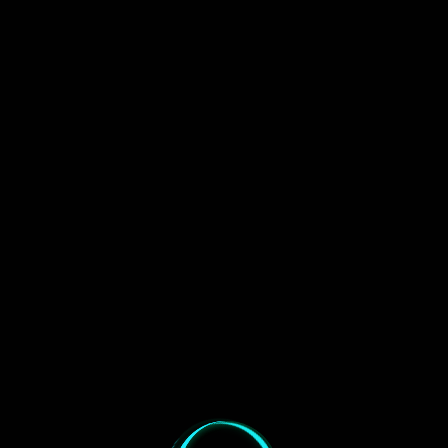
Diese Mini-Prismenschiene haben wir vor allem zu
dem Zweck gebastelt um eine Kamera ohne viel und
teures Zubehör auf eine Montierung zu setzen.
Wir hatten noch ein Stück Teflon übrig von dem wir
ein bisschen entbehren konnten.
Wir haben die Winkel an der Aufnahme der
Montierung ausgemessen und dann das Stück
Teflon in Formgesägt und gefeilt. Funktioniert wie
verrückt!