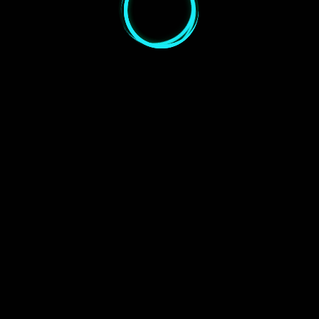
Entfernung:
ca. 11.000 Lichtjahre
r
Teleskop:
Skywatcher 130PDS
(Werbung*)
Montierung:
Skywatcher NEQ5
(Werbung*)
PHD Guiding mit
ASI120MC
(Werb
Guiding:
mit USB3.0)
Lights: 6×300 Sek. (30
Min.)
, handelt es sich um einen Emissionsnebel im Sternbild Fuhrmann. E
r Sternhaufen mit einer Helligkeit von 7,5mag in diesen Nebel einge