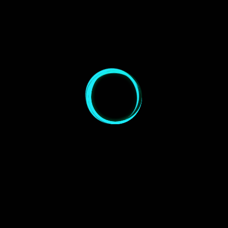
Guiding 2
mit
Baader
ASI120MC
MPCC Mark
(Werbung*,
Zubehör:
Guiding:
III
Link zum
(Werbung*)
Nachfolger
ASI120MC-
S mit
USB3.0)
Canon EOS
Kamera:
1300D
Lights:
17×240
Darks:
Belichtung:
Sek. ISO
5×240 Sek.
800 (68
Min.)