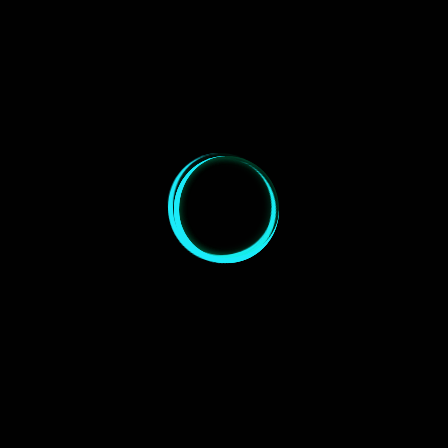
Guiding 2
mit
ASI120MC
Baader
(Werbung*,
Zubehör:
MPCC Mark
Guiding:
Link zum
III
(Werbung*)
Nachfolger
ASI120MC-
S mit
USB3.0)
Canon EOS
Kamera:
1000Da
Lights:
10×300
Darks: 5×300
Belichtung:
Sek. ISO
Sek.
800 (50
Min.)